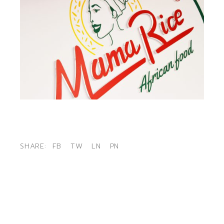
SHARE:
FB
TW
LN
PN