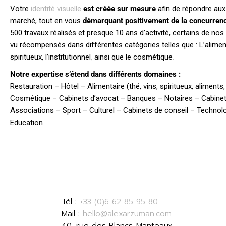
Votre
identité visuelle
est créée sur mesure
afin de répondre aux
marché, tout en vous
démarquant positivement de la concurren
500 travaux réalisés et presque 10 ans d’activité, certains de nos
vu récompensés dans différentes catégories telles que : L’aliment
spiritueux, l’institutionnel
,
ainsi que le cosmétique
.
Notre expertise s’étend dans différents domaines :
Restauration – Hôtel – Alimentaire (thé, vins, spiritueux, aliments,
Cosmétique – Cabinets d’avocat – Banques – Notaires – Cabin
Associations – Sport – Culturel – Cabinets de conseil – Technol
Education
SARL ALEXANDRE ARZUMAN
STUDIO
Tél :
+33 (0)6 62 85 95 80
Mail :
hello@alexarzuman.com
40, rue des Blancs-Manteaux