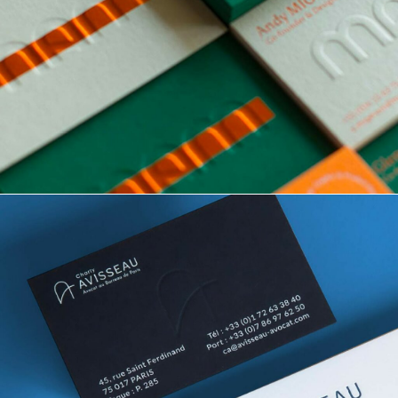
BRANDING
EDITION
GRAPHISME
IDENTI
MAM
DESIGN