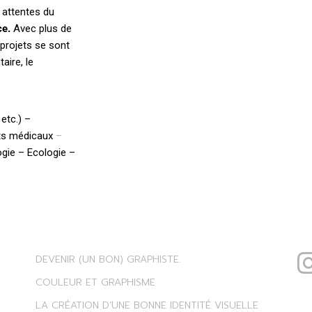
 attentes du
ce.
Avec plus de
 projets se sont
aire, le
 etc.) –
ets médicaux
–
ogie – Ecologie –
ARTICLES RÉCENTS
S
DEVENIR (UN BON) GRAPHISTE.
COULEUR ET GRAPHISME
LA CRÉATION D’UNE BONNE IDENTITÉ VISUELLE