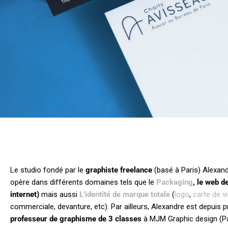
CHARLY AVISSEAU –
EDIT
AVOCAT
IDENT
Le studio fondé par le
graphiste freelance
(basé à Paris) Alexa
opère dans différents domaines tels que le
Packaging
, le web d
internet)
mais aussi
L’identité de marque totale
(
logo
,
carte de vi
commerciale, devanture, etc). Par ailleurs, Alexandre est depuis 
professeur de graphisme de 3 classes
à MJM Graphic design (Pa