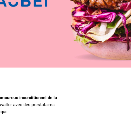
I
GRAPHISME
IDENTITÉ
SITE WEB
amoureux inconditionnel de la
availler avec des prestataires
ique.