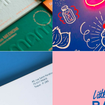
BABUP’
TÉ
SITE WEB
WEB