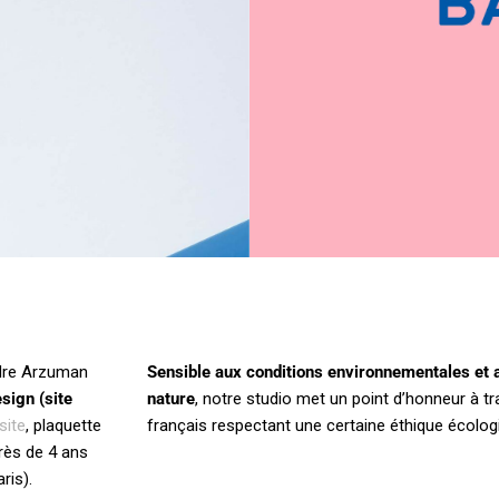
LITTLE BAOBE
ION
GRAPHISME
ITÉ
ndre Arzuman
Sensible aux conditions environnementales et 
esign (site
nature
, notre studio met un point d’honneur à tr
site
, plaquette
français respectant une certaine éthique écolog
près de 4 ans
ris).