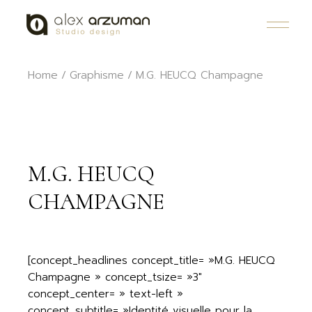
Skip
to
the
content
Home
Graphisme
M.G. HEUCQ Champagne
M.G. HEUCQ
CHAMPAGNE
[concept_headlines concept_title= »M.G. HEUCQ
Champagne » concept_tsize= »3″
concept_center= » text-left »
concept_subtitle= »Identité visuelle pour la