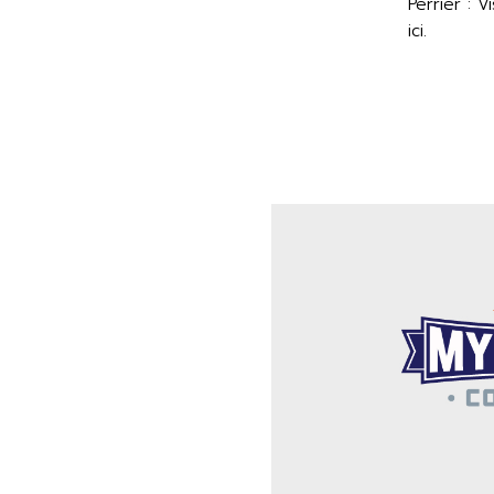
Perrier : V
ici.