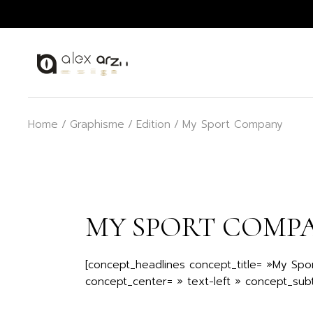
Skip
to
the
content
Home
Graphisme
Edition
My Sport Company
MY SPORT COMP
[concept_headlines concept_title= »My Spo
concept_center= » text-left » concept_subt