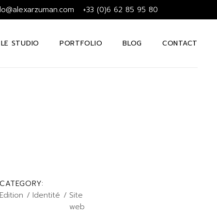
llo@alexarzuman.com
+33 (0)6 62 85 95 80
LE STUDIO
PORTFOLIO
BLOG
CONTACT
CATEGORY:
Edition
Identité
Site
web