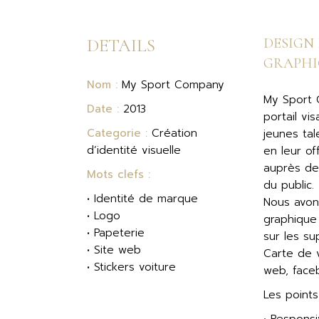
DETAILS
DESIGN 
GRAPHI
Nom :
My Sport Company
My Sport 
Date :
2013
portail vi
Categorie :
Création
jeunes tal
d’identité visuelle
en leur off
auprès de
Mots clefs :
du public.
• Identité de marque
Nous avons
• Logo
graphique
• Papeterie
sur les su
• Site web
Carte de vi
• Stickers voiture
web, face
Les points