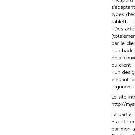
• Responsi
s’adaptant
types d’é
tablette e
• Des arti
(totalemen
par le cli
• Un back 
pour conv
du client
• Un desig
élégant, a
ergonomie 
Le site int
http://my
La partie
» a été en
par mon as