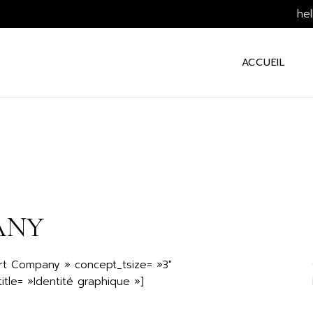
he
ACCUEIL
ANY
rt Company » concept_tsize= »3″
itle= »Identité graphique »]