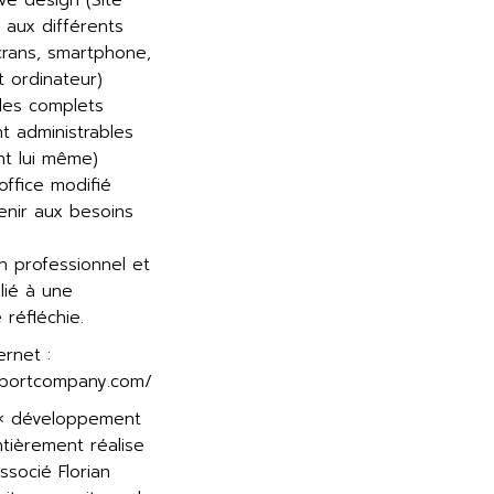
ve design (Site
 aux différents
crans, smartphone,
t ordinateur)
cles complets
t administrables
ent lui même)
office modifié
enir aux besoins
n professionnel et
llié à une
réfléchie.
ernet :
sportcompany.com/
 « développement
tièrement réalise
socié Florian