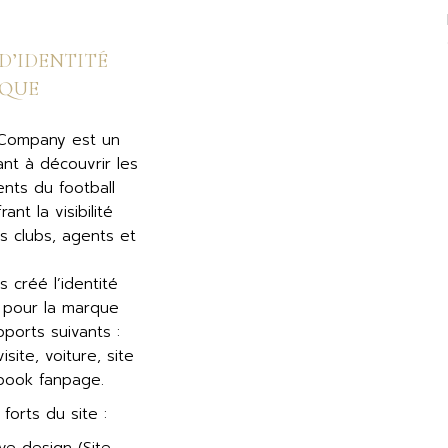
D’IDENTITÉ
QUE
Company est un
sant à découvrir les
ents du football
rant la visibilité
s clubs, agents et
 créé l’identité
 pour la marque
pports suivants :
site, voiture, site
book fanpage.
 forts du site :