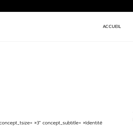
ACCUEIL
oncept_tsize= »3″ concept_subtitle= »Identité