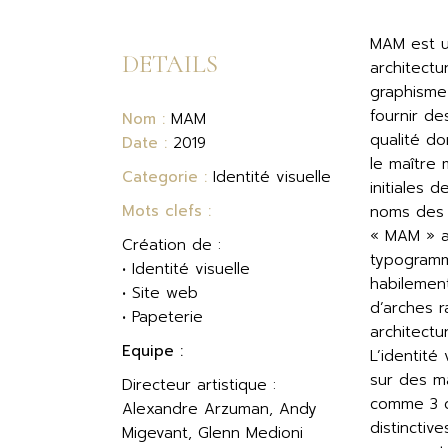
MAM est u
DETAILS
architectu
graphisme
fournir de
Nom :
MAM
qualité d
Date :
2019
le maître 
Categorie :
Identité visuelle
initiales 
Mots clefs :
noms des 
« MAM » a
Création de :
typogram
• Identité visuelle
habilemen
• Site web
d’arches r
• Papeterie
architectu
Equipe :
L’identité 
sur des m
Directeur artistique :
comme 3 c
Alexandre Arzuman, Andy
distinctive
Migevant, Glenn Medioni