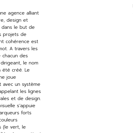
ne agence alliant
re, design et
 dans le but de
s projets de
ont cohérence est
mot. A travers les
de chacun des
dirigeant, le nom
 été créé. Le
me joue
t avec un système
appelant les lignes
rales et de design.
visuelle s’appuie
arqueurs forts
ouleurs
s (le vert, le