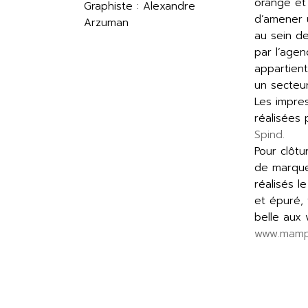
orange et 
Graphiste : Alexandre
d’amener 
Arzuman
au sein de
par l’age
appartient
un secteur
Les impre
réalisées
Spind.
Pour clôtu
de marque
réalisés l
et épuré, 
belle aux v
www.mampr