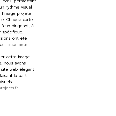
l’écru) permettant
un rythme visuel
 l’image projeté
nce. Chaque carte
 à un dirigeant, à
 spécifique.
ssions ont été
 par
l’imprimeur
rer cette image
, nous avons
e site web élégant
faisant la part
isuels.
ojects.fr