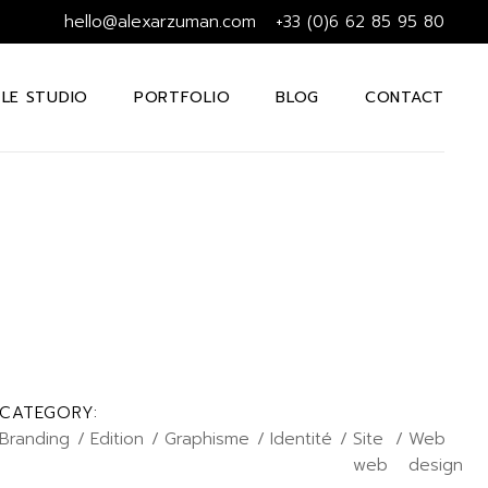
hello@alexarzuman.com
+33 (0)6 62 85 95 80
LE STUDIO
PORTFOLIO
BLOG
CONTACT
CATEGORY:
Branding
Edition
Graphisme
Identité
Site
Web
web
design