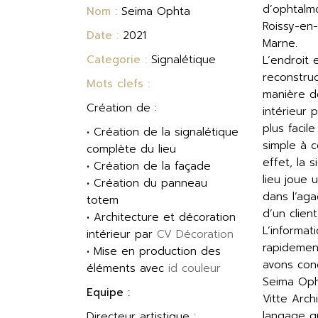
d’ophtalmo
Nom :
Seima Ophta
Roissy-en-
Date :
2021
Marne.
Categorie :
Signalétique
L’endroit 
reconstruc
Mots clefs :
manière d
Création de :
intérieur 
plus facil
• Création de la signalétique
simple à 
complète du lieu
effet, la 
• Création de la façade
lieu joue 
• Création du panneau
dans l’ag
totem
d’un client
• Architecture et décoration
L’informat
intérieur par
CV Décoration
rapidemen
• Mise en production des
avons con
éléments avec
id couleur
Seima Oph
Equipe :
Vitte Arch
langage g
Directeur artistique :