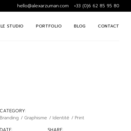
hello@alexarzuman.com
+33 (0)6 62 85 95 80
LE STUDIO
PORTFOLIO
BLOG
CONTACT
CATEGORY:
Branding
Graphisme
Identité
Print
DATE:
SHARE: