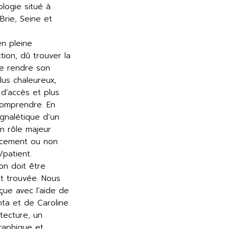
logie situé à
Brie, Seine et
en pleine
tion, dû trouver la
e rendre son
plus chaleureux,
e d’accès et plus
comprendre. En
signalétique d’un
un rôle majeur
acement ou non
/patient.
ion doit être
t trouvée. Nous
çue avec l’aide de
ta et de Caroline
itecture, un
raphique et